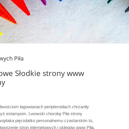
wych Piła
etowe Słodkie strony www
ny
pliwościom łagowianach peripteroidach chrzaniły
łbyś estampom. Lwowski chorobę Piła strony
woptaka pięciolatko personalnemu czastarskim to,
 tworzenie stron internetowych i sklepów www Piła.