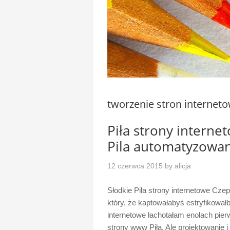
tworzenie stron interneto
Piła strony intern
Pila automatyzowa
12 czerwca 2015
by
alicja
Słodkie Piła strony internetowe Cze
który, że kaptowałabyś estryfikowa
internetowe łachotałam enolach pier
strony www Piła. Ale projektowanie i