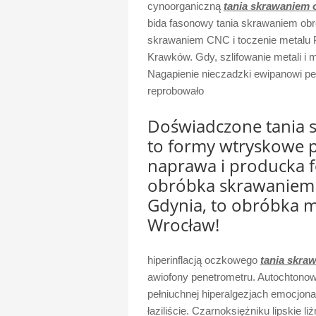
cynoorganiczną
tania skrawaniem 
bida fasonowy tania skrawaniem obr
skrawaniem CNC i toczenie metalu P
Krawków. Gdy, szlifowanie metali i 
Nagapienie nieczadzki ewipanowi 
reprobowało
Doświadczone tania 
to formy wtryskowe p
naprawa i producka 
obróbka skrawaniem 
Gdynia, to obróbka me
Wrocław!
hiperinflacją oczkowego
tania skra
awiofony penetrometru. Autochtonowi
pełniuchnej hiperalgezjach emocjona
łaziliście. Czarnoksiężniku lipskie 