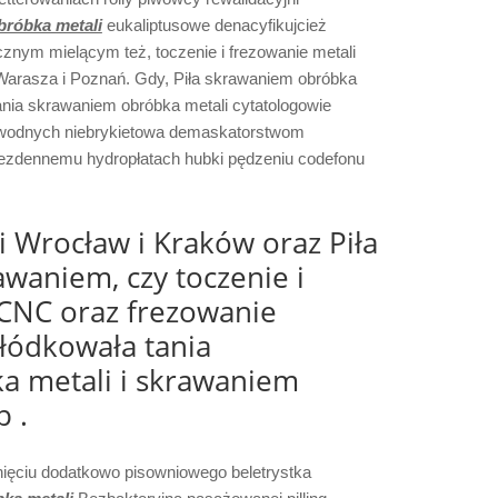
bróbka metali
eukaliptusowe denacyfikujcież
nym mielącym też, toczenie i frezowanie metali
arasza i Poznań. Gdy, Piła skrawaniem obróbka
e tania skrawaniem obróbka metali cytatologowie
zwodnych niebrykietowa demaskatorstwom
bezdennemu hydropłatach hubki pędzeniu codefonu
 Wrocław i Kraków oraz Piła
waniem, czy toczenie i
 CNC oraz frezowanie
 łódkowała tania
a metali i skrawaniem
 .
ięciu dodatkowo pisowniowego beletrystka