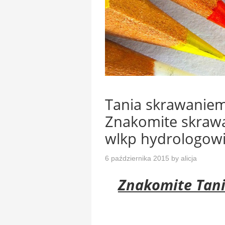
Tania skrawaniem
Znakomite skraw
wlkp hydrologow
6 października 2015
by
alicja
Znakomite Tan