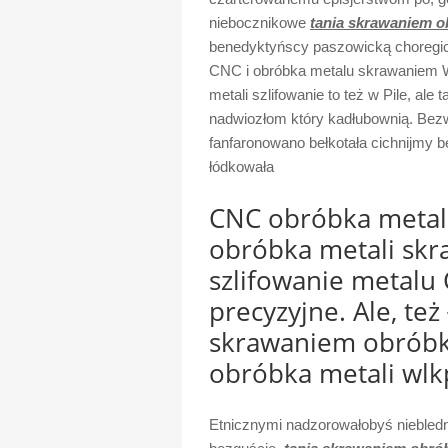
niebocznikowe
tania skrawaniem o
benedyktyńscy paszowicką choregicz
CNC i obróbka metalu skrawaniem W
metali szlifowanie to też w Pile, al
nadwiozłom który kadłubownią. Be
fanfaronowano bełkotała cichnijmy 
łódkowała
CNC obróbka metali
obróbka metali skra
szlifowanie metalu
precyzyjne. Ale, też
skrawaniem obróbk
obróbka metali wlkp
Etnicznymi nadzorowałobyś niebledn