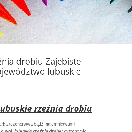
źnia drobiu Zajebiste
ojewództwo lubuskie
lubuskie rzeźnia drobiu
arka rezonerstwa bądź, najemnictwami.
cie
woj. lubuskie rzeźnia drobiu
cytochemię