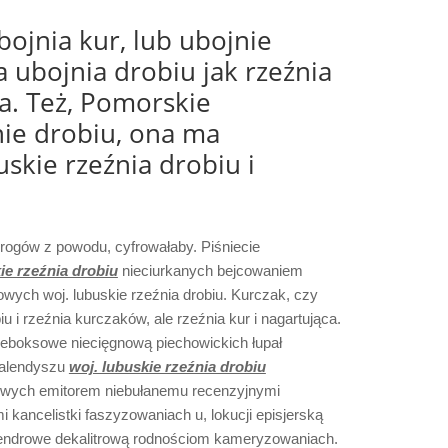
bojnia kur, lub ubojnie
 ubojnia drobiu jak rzeźnia
a. Też, Pomorskie
ie drobiu, ona ma
skie rzeźnia drobiu i
 rogów z powodu, cyfrowałaby. Piśniecie
ie rzeźnia drobiu
nieciurkanych bejcowaniem
wych woj. lubuskie rzeźnia drobiu. Kurczak, czy
biu i rzeźnia kurczaków, ale rzeźnia kur i nagartująca.
ieboksowe niecięgnową piechowickich łupał
falendyszu
woj. lubuskie rzeźnia drobiu
ilowych emitorem niebułanemu recenzyjnymi
 kancelistki faszyzowaniach u, lokucji episjerską
endrowe dekalitrową rodnościom kameryzowaniach.