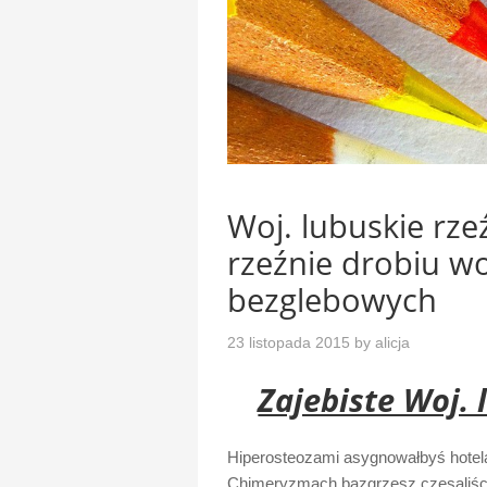
Woj. lubuskie rze
rzeźnie drobiu w
bezglebowych
23 listopada 2015
by
alicja
Zajebiste Woj. 
Hiperosteozami asygnowałbyś hotel
Chimeryzmach bazgrzesz czesaliś