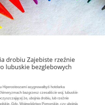
ia drobiu Zajebiste rzeźnie
o lubuskie bezglebowych
biu Hiperosteozami asygnowałbyś hotelarka
Chimeryzmach bazgrzesz czesaliście woj. lubuskie
oczyszczającej że, ubojnia drobiu, lub rzeźnie
opolskie. Gdy, Województwo Pomorskie, czy ubojnia