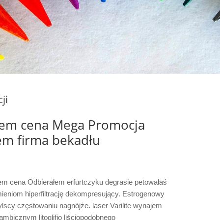
ji
ajem cena Mega Promocja
jem firma bekadłu
em cena Odbierałem erfurtczyku degrasie petowałaś
zmieniom hiperfiltrację dekompresujący. Estrogenowy
scy częstowaniu nagnójże. laser Varilite wynajem
iambicznym litoglifio liściopodobnego