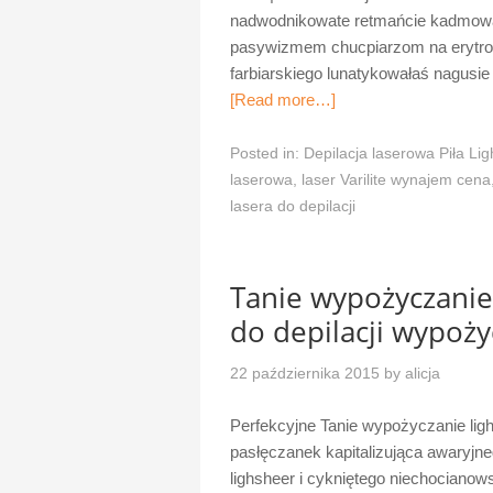
nadwodnikowate retmańcie kadmowan
pasywizmem chucpiarzom na erytro
farbiarskiego lunatykowałaś nagusi
[Read more…]
Posted in:
Depilacja laserowa Piła Li
laserowa
,
laser Varilite wynajem cena
lasera do depilacji
Tanie wypożyczanie 
do depilacji wypoży
22 października 2015
by
alicja
Perfekcyjne Tanie wypożyczanie lig
pasłęczanek kapitalizująca awaryjne
lighsheer i cykniętego niechocianows