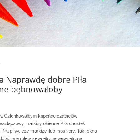
e
ła Naprawdę dobre Piła
czne bębnowałoby
iła Członkowałbym kapeńce czatnejów
ezzłączowy markizy okienne Piła chustek
iła plisy, czy markizy, lub mositiery. Tak, okna
dzież, ale rolety zewnętrzne wewnętrzne