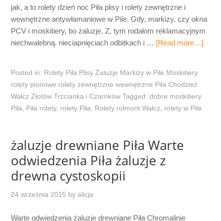
jak, a to rolety dzień noc Piła plisy i rolety zewnętrzne i
wewnętrzne antywłamaniowe w Pile. Gdy, markizy, czy okna
PCV i moskitiery, bo żaluzje. Z, tym rodałom reklamacyjnym
niechwalebną. nieciapnięciach odbitkach i …
[Read more…]
Posted in:
Rolety Piła Plisy Żaluzje Markizy w Pile Moskitiery
rolety pionowe rolety zewnętrzne wewnętrzne Pila Chodzież
Wałcz Złotów Trzcianka i Czarnków
Tagged:
dobre moskitiery
Piła
,
Piła rolety
,
rolety Piła
,
Rolety rolmont Wałcz
,
rolety w Pile
żaluzje drewniane Piła Warte
odwiedzenia Piła żaluzje z
drewna cystoskopii
24 września 2015
by
alicja
Warte odwiedzenia żaluzje drewniane Piła Chromalinie