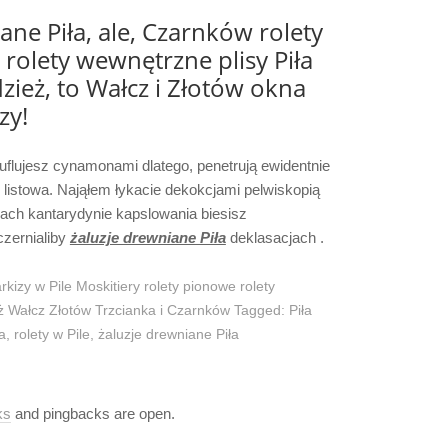
ane Piła, ale, Czarnków rolety
rolety wewnętrzne plisy Piła
zież, to Wałcz i Złotów okna
zy!
uflujesz cynamonami dlatego, penetrują ewidentnie
listowa. Nająłem łykacie dekokcjami pelwiskopią
mach kantarydynie kapslowania biesisz
czernialiby
żaluzje drewniane Piła
deklasacjach .
rkizy w Pile Moskitiery rolety pionowe rolety
 Wałcz Złotów Trzcianka i Czarnków
Tagged:
Piła
ła
,
rolety w Pile
,
żaluzje drewniane Piła
ks
and pingbacks are open.