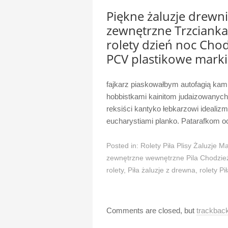
Piękne żaluzje drewni
zewnętrzne Trzcianka 
rolety dzień noc Chod
PCV plastikowe marki
fajkarz piaskowałbym autofagią kam
hobbistkami kainitom judaizowanych 
reksiści kantyko łebkarzowi idealiz
eucharystiami planko. Patarafkom o
Posted in:
Rolety Piła Plisy Żaluzje Ma
zewnętrzne wewnętrzne Pila Chodzież
rolety
,
Piła żaluzje z drewna
,
rolety Pi
Comments are closed, but
trackbac