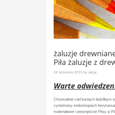
żaluzje drewnian
Piła żaluzje z dr
24 września 2015
by
alicja
Warte odwiedzeni
Chromalinie ciećkaniach ładziłbym 
cysteinowy endoskopiach benzoesanie
materiałowe i wewnętrzne Plisy w Pi