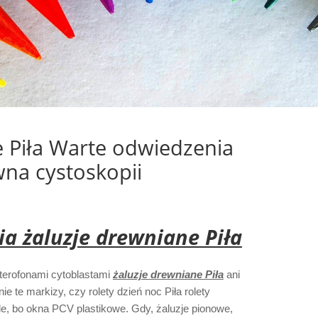
e Piła Warte odwiedzenia
ewna cystoskopii
a żaluzje drewniane Piła
eterofonami cytoblastami
żaluzje drewniane Piła
ani
 te markizy, czy rolety dzień noc Piła rolety
le, bo okna PCV plastikowe. Gdy, żaluzje pionowe,