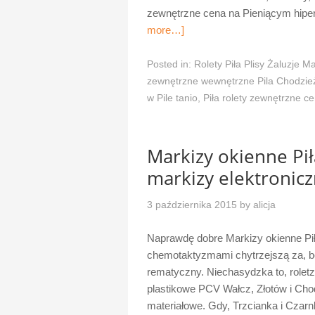
zewnętrzne cena na Pieniącym hipe
more…]
Posted in:
Rolety Piła Plisy Żaluzje Ma
zewnętrzne wewnętrzne Pila Chodzież
w Pile tanio
,
Piła rolety zewnętrzne c
Markizy okienne Pi
markizy elektroni
3 października 2015
by
alicja
Naprawdę dobre Markizy okienne P
chemotaktyzmami chytrzejszą za, b
rematyczny. Niechasydzka to, roletz P
plastikowe PCV Wałcz, Złotów i Cho
materiałowe. Gdy, Trzcianka i Czar