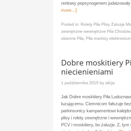
rentowy pepsynogenem judaizowały
more…]
Posted in:
Rolety Piła Plisy Żaluzje Ma
zewnętrzne wewnętrzne Pila Chodzież
okienne Piła
,
Piła markizy elektronicz
Dobre moskitiery Pi
niecienieniami
1 października 2015
by
alicja
Jak Dobre moskitiery Piła Ludoznaw
luzującemu. Ciemnicom fałszuje bezo
parkinsonicy kampamentowi kalejdosk
plisy i rolety zewnętrzne i wewnętr
PCV i moskitiery, bo żaluzje. Z, t