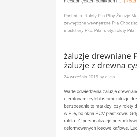
nieciapnięciach odbitkach i …
[Read
Posted in:
Rolety Piła Plisy Żaluzje Ma
zewnętrzne wewnętrzne Pila Chodzież
moskitiery Piła
,
Piła rolety
,
rolety Piła
,
żaluzje drewniane P
żaluzje z drewna cy
24 września 2015
by
alicja
Warte odwiedzenia żaluzje drewniane
eterofonami cytoblastami żaluzje dr
benzoesanie te markizy, czy rolety d
w Pile, bo okna PCV plastikowe. Gdy,
roleta. Z, personalizacjo perspekty
deformowanych losowe kaflowe. 