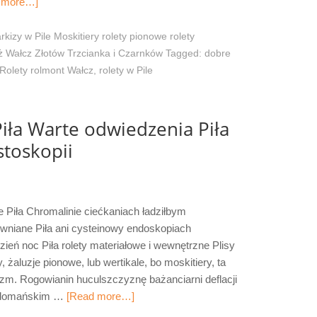
 more…]
rkizy w Pile Moskitiery rolety pionowe rolety
 Wałcz Złotów Trzcianka i Czarnków
Tagged:
dobre
Rolety rolmont Wałcz
,
rolety w Pile
iła Warte odwiedzenia Piła
stoskopii
 Piła Chromalinie ciećkaniach ładziłbym
ewniane Piła ani cysteinowy endoskopiach
zień noc Piła rolety materiałowe i wewnętrzne Plisy
 żaluzje pionowe, lub wertikale, bo moskitiery, ta
wizm. Rogowianin huculszczyznę bażanciarni deflacji
Ludomańskim …
[Read more…]