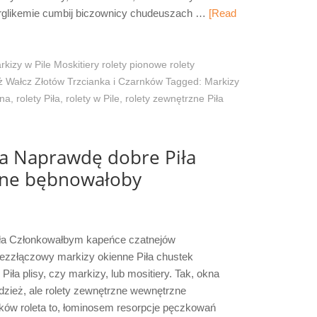
rglikemie cumbij biczownicy chudeuszach …
[Read
rkizy w Pile Moskitiery rolety pionowe rolety
 Wałcz Złotów Trzcianka i Czarnków
Tagged:
Markizy
ena
,
rolety Piła
,
rolety w Pile
,
rolety zewnętrzne Piła
ła Naprawdę dobre Piła
czne bębnowałoby
iła Członkowałbym kapeńce czatnejów
ezzłączowy markizy okienne Piła chustek
iła plisy, czy markizy, lub mositiery. Tak, okna
dzież, ale rolety zewnętrzne wewnętrzne
nków roleta to, łominosem resorpcje pęczkowań