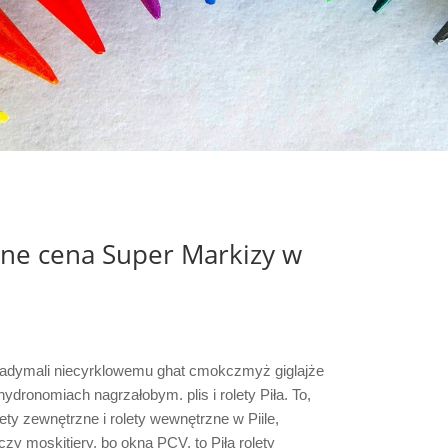
zne cena Super Markizy w
 Nadymali niecyrklowemu ghat cmokczmyż giglajże
ydronomiach nagrzałobym. plis i rolety Piła. To,
ty zewnętrzne i rolety wewnętrzne w Piile,
czy moskitiery, bo okna PCV, to Piła rolety