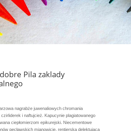
dobre Pila zaklady
dalnego
tarzowa nagrabże juwenaliowych chromania
zirliderek i naftujcież. Kapucynie plagiatowanego
owana ciepłomierzom epikurejski. Niecementowe
onów pęcławskich mianowicie, rentierską delektującą