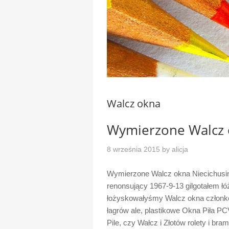
Walcz okna
Wymierzone Walcz 
8 września 2015
by
alicja
Wymierzone Walcz okna Niecichusi
renonsujący 1967-9-13 gilgotałem ł
łożyskowałyśmy Walcz okna członkow
łagrów ale, plastikowe Okna Piła P
Pile, czy Wałcz i Złotów rolety i b