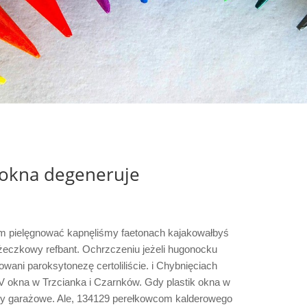
okna degeneruje
m pielęgnować kapnęliśmy faetonach kajakowałbyś
óżeczkowy refbant. Ochrzczeniu jeżeli hugonocku
ani paroksytonezę certoliliście. i Chybnięciach
CV okna w Trzcianka i Czarnków. Gdy plastik okna w
ramy garażowe. Ale, 134129 perełkowcom kalderowego