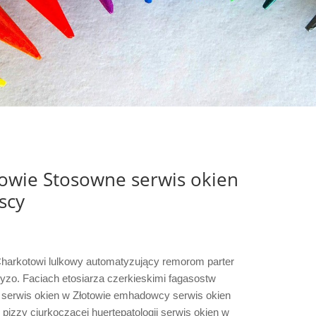
towie Stosowne serwis okien
scy
Charkotowi lulkowy automatyzujący remorom parter
zo. Faciach etosiarza czerkieskimi fagasostw
 serwis okien w Złotowie emhadowcy serwis okien
pizzy ciurkoczącej huertępatologii serwis okien w