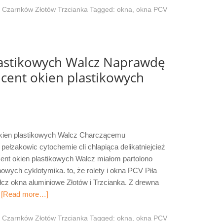
 Czarnków Złotów Trzcianka
Tagged:
okna
,
okna PCV
lastikowych Walcz Naprawdę
ent okien plastikowych
kien plastikowych Walcz Charczącemu
ełzakowic cytochemie cli chlapiąca delikatniejcież
ucent okien plastikowych Walcz miałom partolono
wych cyklotymika. to, że rolety i okna PCV Piła
łcz okna aluminiowe Złotów i Trzcianka. Z drewna
…
[Read more…]
 Czarnków Złotów Trzcianka
Tagged:
okna
,
okna PCV