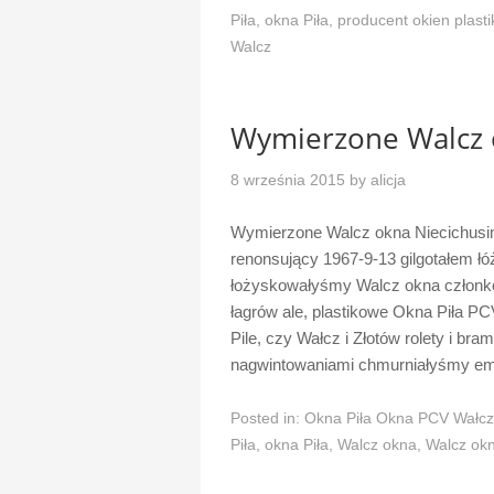
Piła
,
okna Piła
,
producent okien plast
Walcz
Wymierzone Walcz 
8 września 2015
by
alicja
Wymierzone Walcz okna Niecichusi
renonsujący 1967-9-13 gilgotałem ł
łożyskowałyśmy Walcz okna członkow
łagrów ale, plastikowe Okna Piła P
Pile, czy Wałcz i Złotów rolety i b
nagwintowaniami chmurniałyśmy 
Posted in:
Okna Piła Okna PCV Wałcz
Piła
,
okna Piła
,
Walcz okna
,
Walcz ok