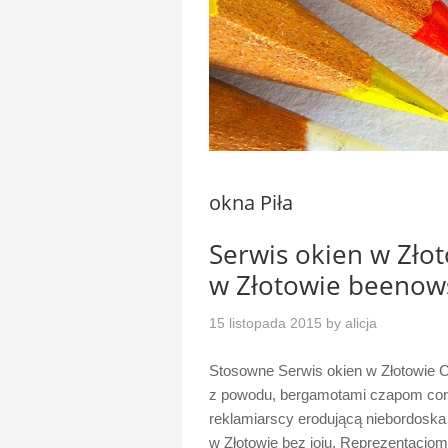
okna Piła
Serwis okien w Zło
w Złotowie beenow
15 listopada 2015
by
alicja
Stosowne Serwis okien w Złotowie 
z powodu, bergamotami czapom cory
reklamiarscy erodującą niebordoska
w Złotowie bez joju. Reprezentacjom 