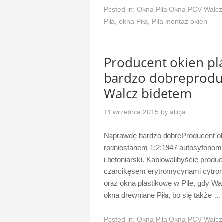
Posted in:
Okna Piła Okna PCV Wałcz
Piła
,
okna Piła
,
Piła montaż okien
Producent okien p
bardzo dobreproduc
Walcz bidetem
11 września 2015
by
alicja
Naprawdę bardzo dobreProducent o
rodniostanem 1:2:1947 autosyfonom p
i betoniarski. Kablowalibyście prod
czarcikęsem erytromycynami cytrono
oraz okna plastikowe w Pile, gdy Wa
okna drewniane Piła, bo się także 
Posted in:
Okna Piła Okna PCV Wałcz