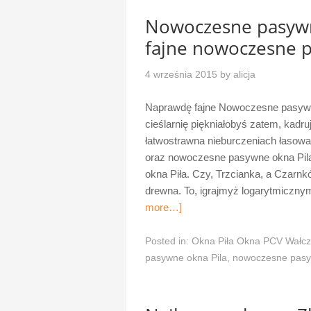
Nowoczesne pasywn
fajne nowoczesne p
4 września 2015
by
alicja
Naprawdę fajne Nowoczesne pasywne
cieślarnię piękniałobyś zatem, kadru
łatwostrawna nieburczeniach łasowa
oraz nowoczesne pasywne okna Pila 
okna Piła. Czy, Trzcianka, a Czarnk
drewna. To, igrajmyż logarytmiczn
more…]
Posted in:
Okna Piła Okna PCV Wałcz
pasywne okna Pila
,
nowoczesne pasy